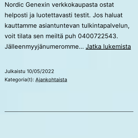
Nordic Genexin verkkokaupasta ostat
helposti ja luotettavasti testit. Jos haluat
kauttamme asiantuntevan tulkintapalvelun,
voit tilata sen meiltä puh 0400722543.
U
Jälleenmyyjänumeromme…
Jatka lukemista
Ge
tu
Julkaistu
10/05/2022
Kategoria(t):
Ajankohtaista