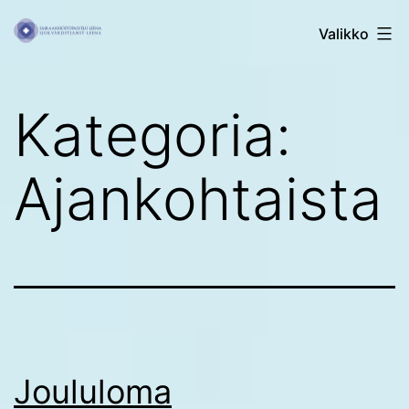
Siirry
Sairaanhoitopalvelu
Valikko
sisältöön
Leena
Kategoria:
Ajankohtaista
Joululoma