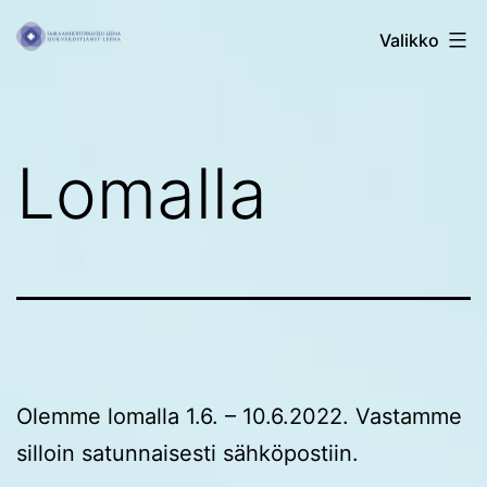
Siirry
Sairaanhoitopalvelu
Valikko
sisältöön
Leena
Lomalla
Olemme lomalla 1.6. – 10.6.2022. Vastamme
silloin satunnaisesti sähköpostiin.