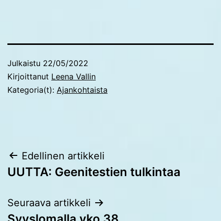
Julkaistu
22/05/2022
Kirjoittanut
Leena Vallin
Kategoria(t):
Ajankohtaista
Artikkelien
Edellinen artikkeli
UUTTA: Geenitestien tulkintaa
selaus
Seuraava artikkeli
Syyslomalla vko 38