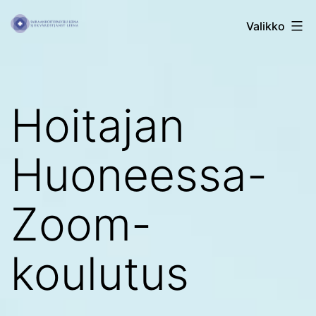
Siirry
Sairaanhoitopalvelu
Valikko
sisältöön
Leena
Hoitajan
Huoneessa-
Zoom-
koulutus