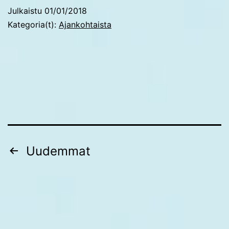
Julkaistu
01/01/2018
Kategoria(t):
Ajankohtaista
Artikkelien
Uudemmat
sivutus