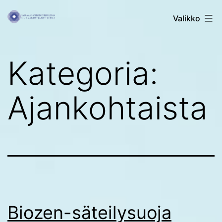
Siirry
Sairaanhoitopalvelu
Valikko
sisältöön
Leena
Kategoria:
Ajankohtaista
Biozen-säteilysuoja