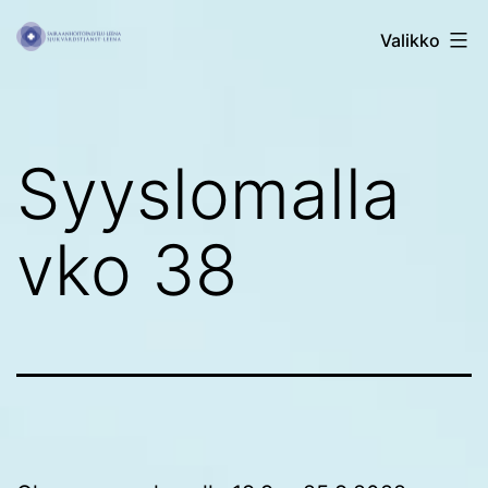
Siirry
Sairaanhoitopalvelu
Valikko
sisältöön
Leena
Syyslomalla
vko 38