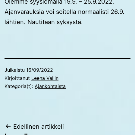
Olemme syyslomalla 19.9. – 25.9.2022.
Ajanvarauksia voi soitella normaalisti 26.9.
lähtien. Nautitaan syksystä.
Julkaistu
16/09/2022
Kirjoittanut
Leena Vallin
Kategoria(t):
Ajankohtaista
Artikkelien
Edellinen artikkeli