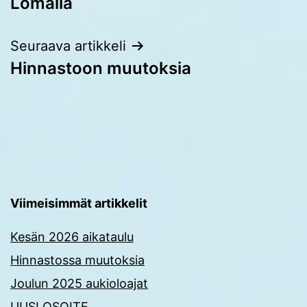
Lomalla
selaus
Seuraava artikkeli
Hinnastoon muutoksia
Viimeisimmät artikkelit
Kesän 2026 aikataulu
Hinnastossa muutoksia
Joulun 2025 aukioloajat
UUSI OSOITE