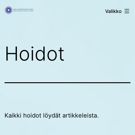
Siirry
Sairaanhoitopalvelu
Valikko
sisältöön
Leena
Hoidot
Kaikki hoidot löydät artikkeleista.